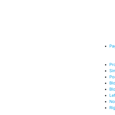
Pa
Pr
Si
Por
Bl
Bl
Le
No
Ri